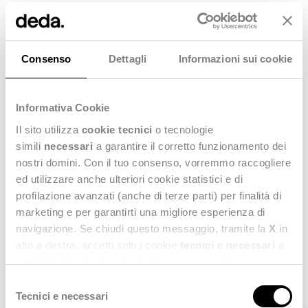
Gli articoli possono essere individuati attraverso:
Lettura di codici a barre
Consenso
Dettagli
Informazioni sui cookie
Inserimento manuale del codice a barre e della
quantità
Informativa Cookie
Visualizzazione del riepilogo dell'identificazione
Il sito utilizza
cookie tecnici
o tecnologie
prodotto
simili
necessari
a garantire il corretto funzionamento dei
Visualizzazione dei dettagli di rilevamento (con le
nostri domini. Con il tuo consenso, vorremmo raccogliere
ed utilizzare anche ulteriori cookie statistici e di
immagini del prodotto)
profilazione avanzati (anche di terze parti) per finalità di
Visualizzazione dei problemi di rilevamento (codici
marketing e per garantirti una migliore esperienza di
navigazione. Se chiudi questo messaggio, tramite la
X
in
a barre non riconosciuti)
Vuoi saperne di più?
alto a destra, accetti solo i cookie
tecnici e necessari
e
Contattaci, siamo a tua disposizione!
statistici. Naviga le schede di questo pannello per
conoscere i cookie utilizzati e impostare i consensi. Per
CONTATTACI
Selezione
maggiori informazioni consulta anche la nostra
Privacy
Tecnici e necessari
del