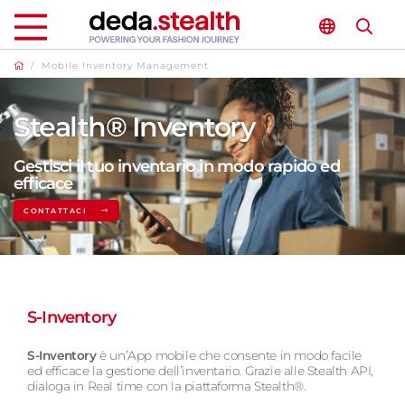
/
Mobile Inventory Management
Stealth® Inventory
Gestisci il tuo inventario in modo rapido ed
efficace
CONTATTACI
S-Inventory
S-Inventory
è un’App mobile che consente in modo facile
ed efficace la gestione dell’inventario. Grazie alle Stealth API,
dialoga in Real time con la piattaforma Stealth®.