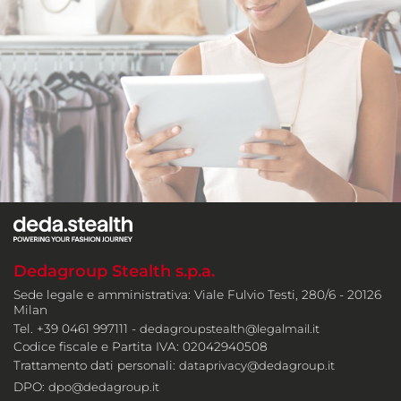
Dedagroup Stealth s.p.a.
Sede legale e amministrativa: Viale Fulvio Testi, 280/6 - 20126
Milan
Tel. +39 0461 997111 -
dedagroupstealth@legalmail.it
Codice fiscale e Partita IVA: 02042940508
Trattamento dati personali:
dataprivacy@dedagroup.it
DPO:
dpo@dedagroup.it