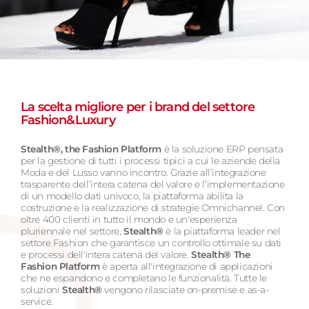
La scelta migliore per i brand del settore
Fashion&Luxury
Stealth®, the Fashion Platform
è la soluzione ERP pensata
per la gestione di tutti i processi tipici a cui le aziende della
Moda e del Lusso vanno incontro. Grazie all’integrazione
trasparente dell’intera catena del valore e l’implementazione
di un modello dati univoco, la piattaforma abilita la
costruzione e la realizzazione di strategie Omnichannel. Con
oltre 400 clienti in tutto il mondo e un'esperienza
pluriennale nel settore,
Stealth®
è la piattaforma leader nel
settore Fashion che garantisce un controllo ottimale su dati
e processi dell'intera catena del valore.
Stealth® The
Fashion Platform
è aperta all'integrazione di applicazioni
che ne espandono e completano le funzionalità. Tutte le
soluzioni
Stealth®
vengono rilasciate on-premise e as-a-
service.