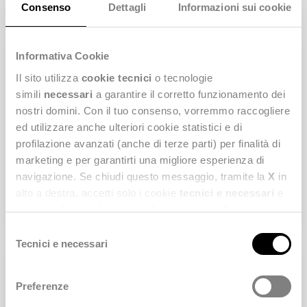
Non lasciarti sfuggire questa occasione!
Consenso
Dettagli
Informazioni sui cookie
Informativa Cookie
Il sito utilizza
cookie tecnici
o tecnologie
Stealth® App Gallery
simili
necessari
a garantire il corretto funzionamento dei
La
Stealth® App Gallery
è un marketplace di
nostri domini. Con il tuo consenso, vorremmo raccogliere
applicazioni completamente integrate che
migliorano ed estendono le funzionalità di
ed utilizzare anche ulteriori cookie statistici e di
Stealth® Platform.
profilazione avanzati (anche di terze parti) per finalità di
marketing e per garantirti una migliore esperienza di
navigazione. Se chiudi questo messaggio, tramite la
X
in
DISCOVER MORE
alto a destra, accetti solo i cookie
tecnici e necessari
e
statistici. Naviga le schede di questo pannello per
conoscere i cookie utilizzati e impostare i consensi. Per
Selezione
maggiori informazioni consulta anche la nostra
Privacy
Tecnici e necessari
del
Policy
.
consenso
Best-in class Software
Preferenze
Stealth®
offre un'architettura di servizi che