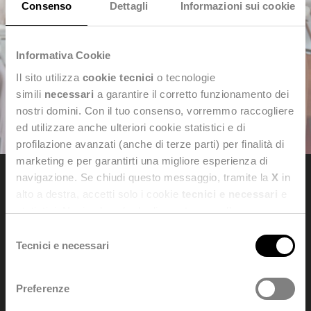
Consenso
Dettagli
Informazioni sui cookie
Informativa Cookie
Il sito utilizza
cookie tecnici
o tecnologie
simili
necessari
a garantire il corretto funzionamento dei
nostri domini. Con il tuo consenso, vorremmo raccogliere
ed utilizzare anche ulteriori cookie statistici e di
profilazione avanzati (anche di terze parti) per finalità di
marketing e per garantirti una migliore esperienza di
navigazione. Se chiudi questo messaggio, tramite la
X
in
alto a destra, accetti solo i cookie
tecnici e necessari
e
Dedagroup Stealth s.p.a.
statistici. Naviga le schede di questo pannello per
Sede legale e amministrativa: Viale Fulvio Testi, 280/6 - 20126
conoscere i cookie utilizzati e impostare i consensi. Per
Selezione
Milan
maggiori informazioni consulta anche la nostra
Privacy
Tecnici e necessari
del
Tel. +39 0461 997111 -
dedagroupstealth@legalmail.it
Policy
.
consenso
Codice fiscale e Partita IVA: 02042940508
Trattamento dati personali:
dataprivacy@dedagroup.it
Preferenze
DPO:
dpo@dedagroup.it