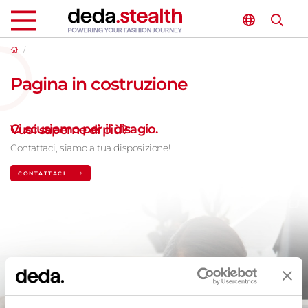
/
Pagina in costruzione
Ci scusiamo per il disagio.
Vuoi saperne di più?
Contattaci, siamo a tua disposizione!
CONTATTACI