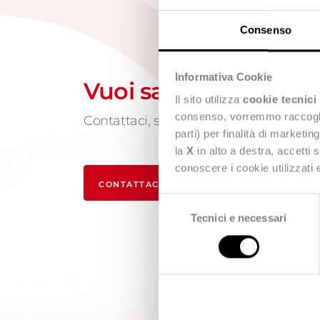
Consenso
Informativa Cookie
Vuoi saperne di più?
Il sito utilizza
cookie tecnici
consenso, vorremmo raccoglier
Contattaci, siamo a tua disposizione!
parti) per finalità di marketi
la
X
in alto a destra, accetti 
conoscere i cookie utilizzati
CONTATTACI
Selezione
Tecnici e necessari
del
consenso