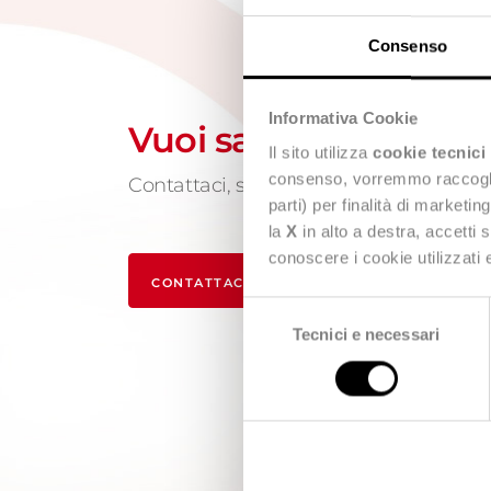
Consenso
Informativa Cookie
Vuoi saperne di più?
Il sito utilizza
cookie tecnici
consenso, vorremmo raccoglier
Contattaci, siamo a tua disposizione!
parti) per finalità di marketi
la
X
in alto a destra, accetti 
conoscere i cookie utilizzati
CONTATTACI
Selezione
Tecnici e necessari
del
consenso