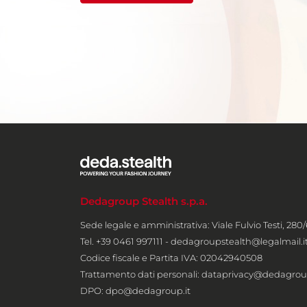
Dedagroup Stealth s.p.a.
Sede legale e amministrativa: Viale Fulvio Testi, 280/
Tel. +39 0461 997111 -
dedagroupstealth@legalmail.i
Codice fiscale e Partita IVA: 02042940508
Trattamento dati personali:
dataprivacy@dedagroup
DPO:
dpo@dedagroup.it