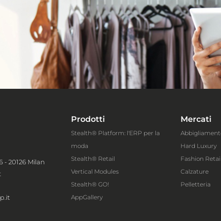
Prodotti
Mercati
Stealth® Platform: l'ERP per la
Abbigliament
moda
Hard Luxury
Stealth® Retail
Fashion Retai
6 - 20126 Milan
Vertical Modules
Calzature
t
Stealth® GO!
Pelletteria
AppGallery
.it