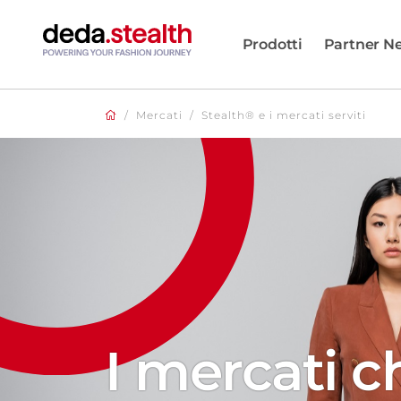
Prodotti
Partner N
/
Mercati
/
Stealth® e i mercati serviti
I mercati 