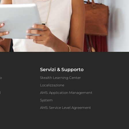
Servizi & Supporto
o
Stealth Learning Center
Localizzazione
l
AMS: Application Management
System
AMS: Service Level Agreement