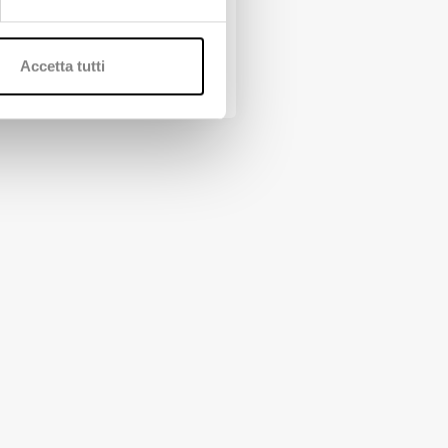
elletteria
Accetta tutti
copri di più