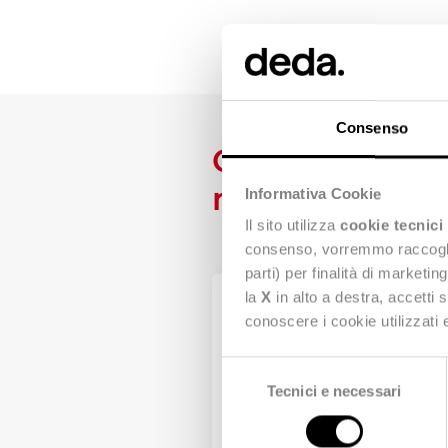
Consenso
Quattro soluzi
moda
Informativa Cookie
Il sito utilizza
cookie tecnici
consenso, vorremmo raccoglier
parti) per finalità di marketi
la
X
in alto a destra, accetti 
conoscere i cookie utilizzati
Selezione
Tecnici e necessari
del
consenso
Stealth® per