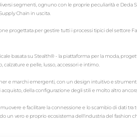
iversi segmenti, ognuno con le proprie peculiarità e Deda Stea
Supply Chain in uscita.
zione progettata per gestire tutti i processi tipici del settor
icale basata su Stealth® - la piattaforma per la moda, proget
 calzature e pelle, lusso, accessori e intimo.
ner e marchi emergenti, con un design intuitivo e strumenti 
 di acquisto, della configurazione degli stili e molto altro ancora
uovere e facilitare la connessione e lo scambio di dati tra tu
creando un vero e proprio ecosistema dell'industria del fashion