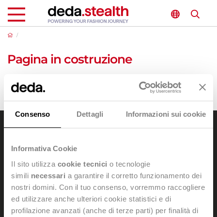
/
Pagina in costruzione
Ci scusiamo per il disagio.
Consenso
Dettagli
Informazioni sui cookie
Dedagroup Stealth s.p.a.
Informativa Cookie
Sede legale e amministrativa: Viale Fulvio Testi, 280/6 - 20126
Il sito utilizza
cookie tecnici
o tecnologie
Milan
simili
necessari
a garantire il corretto funzionamento dei
Tel. +39 0461 997111 -
dedagroupstealth@legalmail.it
nostri domini. Con il tuo consenso, vorremmo raccogliere
Codice fiscale e Partita IVA: 02042940508
ed utilizzare anche ulteriori cookie statistici e di
Trattamento dati personali:
dataprivacy@dedagroup.it
profilazione avanzati (anche di terze parti) per finalità di
DPO:
dpo@dedagroup.it