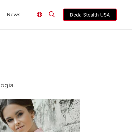
Deda Stealth USA
News
logia.