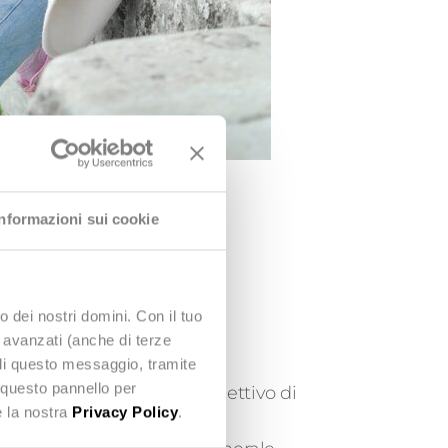
Informazioni sui cookie
o dei nostri domini. Con il tuo
e avanzati (anche di terze
RAIN FOR DIGITAL
udi questo messaggio, tramite
 questo pannello per
presa sociale, che ha l’obiettivo di
e la nostra
Privacy Policy
.
 i 34 anni in tutta Italia.