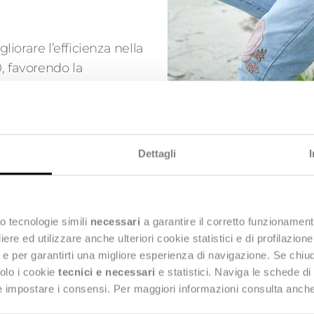
liorare l’efficienza nella
0, favorendo la
uovendo una produzione
anizzati eventi e
soluzioni innovative e
Dettagli
o tecnologie simili
necessari
a garantire il corretto funzionament
e ed utilizzare anche ulteriori cookie statistici e di profilazion
ata in occasione dell’evento. Si tratta del progetto
T
ng e per garantirti una migliore esperienza di navigazione. Se chi
solo i cookie
tecnici e necessari
e statistici. Naviga le schede di
, selezionato dal Fondo per la Repubblica Digitale – Im
 e impostare i consensi. Per maggiori informazioni consulta anch
 per il settore moda e rivolto a 334 giovani fra i 18 e