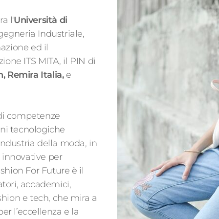
a l'
Università di
ngegneria Industriale,
azione ed il
ione ITS MITA, il PIN di
h,
Remira Italia
,
e
e di competenze
oni tecnologiche
industria della moda, in
i innovative per
shion For Future è il
catori, accademici,
hion e tech, che mira a
per l’eccellenza e la