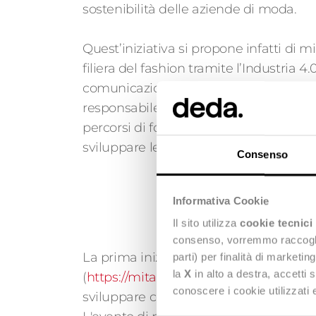
sostenibilità delle aziende di moda.
Quest’iniziativa si propone infatti di mig
filiera del fashion tramite l’Industria 4.
comunicazione tra moda e IT e prom
responsabile e sostenibile. Saranno org
percorsi di formazione per presentare 
sviluppare le competenze del settore.
Consenso
Informativa Cookie
Il sito utilizza
cookie tecnici
consenso, vorremmo raccoglier
La prima iniziativa formativa sarà lanci
parti) per finalità di marketi
la
X
in alto a destra, accetti 
(
https://mitacademy.it/trainfordigital/
)
conoscere i cookie utilizzati
sviluppare competenze digitali e tecniche