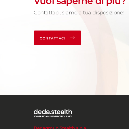
Vuoi saperne di più?
Contattaci, siamo a tua disposizione!
CONTATTACI
Dedagroup Stealth s.p.a.