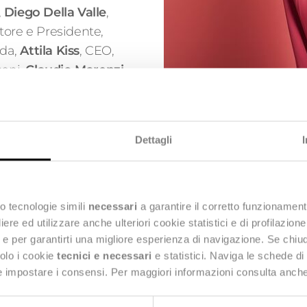
,
Diego Della Valle
,
tore e Presidente,
ada,
Attila Kiss
, CEO,
soni,
Claudio Marenzi
,
bio
, Amministratore
e
, CEO,
nn
, CEO,
Dettagli
OVS,
Jérôme Favier
,
giornata dedicata al
o tecnologie simili
necessari
a garantire il corretto funzionament
rand e filiera
"
,
Luca
e ed utilizzare anche ulteriori cookie statistici e di profilazion
ng e per garantirti una migliore esperienza di navigazione. Se chi
ealth
e
CEO di Zedonk,
solo i cookie
tecnici e necessari
e statistici. Naviga le schede di
complessità della filiera
 e impostare i consensi. Per maggiori informazioni consulta anch
gica durante la sessione
 le opportunità di una