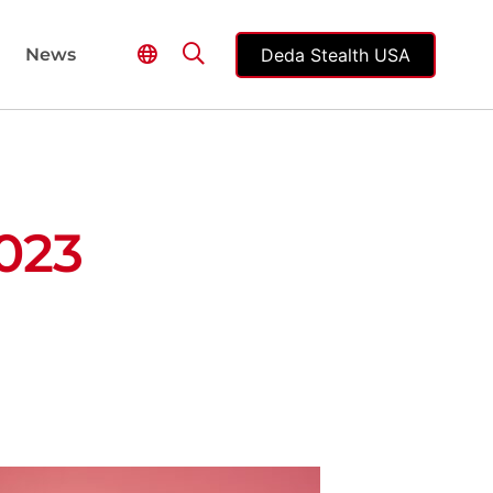
Deda Stealth USA
News
023