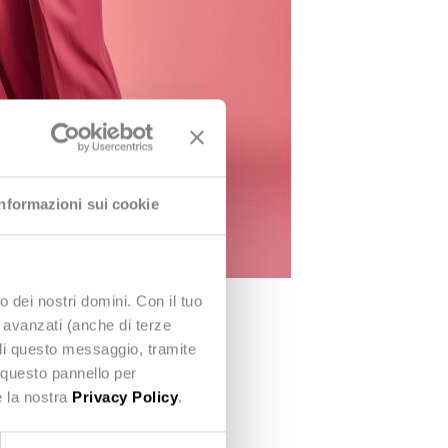
Informazioni sui cookie
o dei nostri domini. Con il tuo
e avanzati (anche di terze
udi questo messaggio, tramite
 questo pannello per
e la nostra
Privacy Policy
.