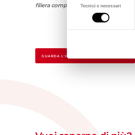
filiera complessa
".
Tecnici e necessari
del
consenso
GUARDA L'INTERVISTA A LUCA TONELLO