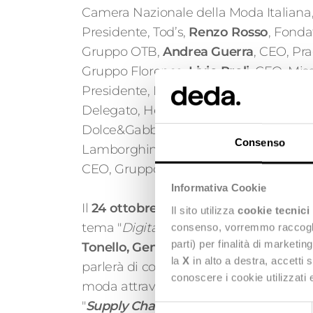
Camera Nazionale della Moda Italiana
Presidente, Tod’s,
Renzo Rosso
, Fonda
Gruppo OTB,
Andrea Guerra
, CEO, Pr
Gruppo Florence,
Livio Proli
, CEO, Mis
Presidente, Herno,
Francesca di Carro
Delegato, Hermès Italia,
Alfonso Dolc
Dolce&Gabbana,
Stephan Winkelma
Consenso
Lamborghini,
Stefano Beraldo
, CEO, 
CEO, Gruppo Damiani e molti altri.
Informativa Cookie
Il
24 ottobre alle ore 11.20
, durante la 
Il sito utilizza
cookie tecnici
tema "
Digital for fashion. Le sfide per b
consenso, vorremmo raccoglier
parti) per finalità di marketi
Tonello, General Manager di Deda St
la
X
in alto a destra, accetti 
parlerà di come affrontare le sfide e le 
conoscere i cookie utilizzati
moda attraverso l'innovazione tecnolo
"
Supply Chain e Tecnologia: le sfide e
Selezione