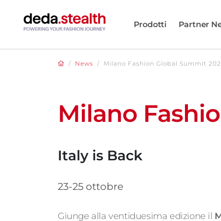
Prodotti
Partner N
/
News
/
Milano Fashion Global Summit 20
Milano Fashi
Italy is Back
23-25 ottobre
Giunge alla ventiduesima edizione il
M