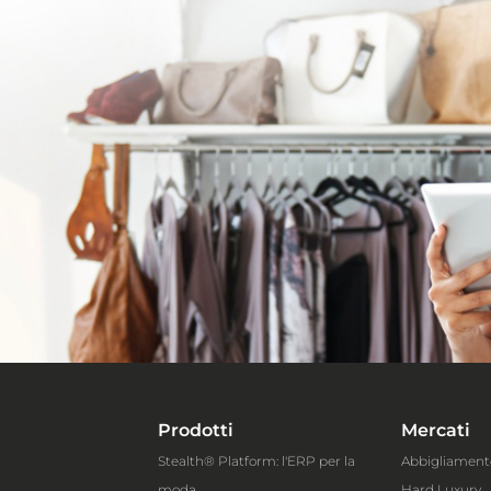
Prodotti
Mercati
Stealth® Platform: l'ERP per la
Abbigliament
moda
Hard Luxury