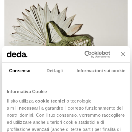
Consenso
Dettagli
Informazioni sui cookie
Un altro tema centrale dell’evento è stato il
ruolo della tecnologia
nel facilitare la transizione verso un modello moda circolare
.
Informativa Cookie
Secondo le previsioni dei fornitori di servizi di
M4CF
, le tecnologie
Il sito utilizza
cookie tecnici
o tecnologie
più rilevanti per la circolarità nei prossimi tre anni saranno quelle
legate al
riciclo
, alla
tracciabilità
e ai
Digital Product Passports
simili
necessari
a garantire il corretto funzionamento dei
(DPP)
.
nostri domini. Con il tuo consenso, vorremmo raccogliere
Si prevede inoltre un
aumento nell’adozione dell’intelligenza
ed utilizzare anche ulteriori cookie statistici e di
artificiale a supporto della transizione circolare
, seguita dalle
profilazione avanzati (anche di terze parti) per finalità di
piattaforme online per la circolarità e la tracciabilità
. Gli esperti