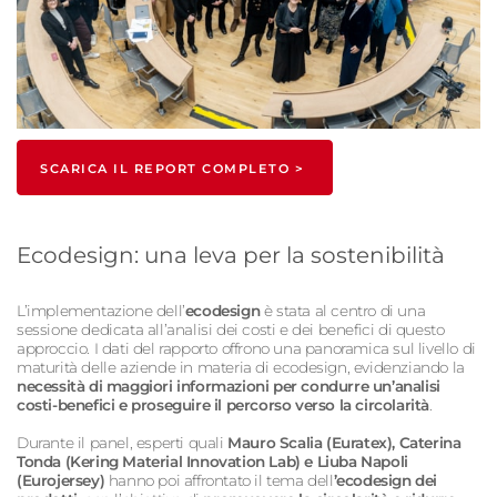
SCARICA IL REPORT COMPLETO >
Ecodesign: una leva per la sostenibilità
L’implementazione dell’
ecodesign
è stata al centro di una
sessione dedicata all’analisi dei costi e dei benefici di questo
approccio. I dati del rapporto offrono una panoramica sul livello di
maturità delle aziende in materia di ecodesign, evidenziando la
necessità di maggiori informazioni per condurre un’analisi
costi-benefici e proseguire il percorso verso la circolarità
.
Durante il panel, esperti quali
Mauro Scalia (
Euratex
), Caterina
Tonda (
Kering Material Innovation Lab
) e Liuba Napoli
(
Eurojersey
)
hanno poi affrontato il tema dell
’
ecodesign
dei