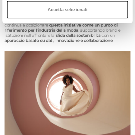
risultati dei gruppi di lavoro su
eco-design
, tecnologie e impatto
Accetta selezionati
sociale.
L'attività svolta dal
M4CF
e da tutti gli stakeholder coinvolti
continua a posizionare
questa iniziativa come un punto di
riferimento per l'industria della moda
, supportando brand e
istituzioni nell'affrontare la
sfida della sostenibilità
con un
approccio basato su dati, innovazione e collaborazione.