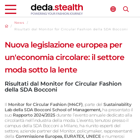
News
/
/
Risultati dal Monitor for Circular Fashion della SDA Bocconi
Nuova legislazione europea per
un'economia circolare: il settore
moda sotto la lente
Risultati dal Monitor for Circular Fashion
della SDA Bocconi
Il
Monitor for Circular Fashion
(M4CF)
, parte del
Sustainability
Lab
della SDA Bocconi School of Management,
ha presentato il
suo
Rapporto 2024/2025
durante l’evento annuale dedicato alla
circolarità nell’industria della moda. L’evento, tenutosi presso il
campus della SDA Bocconi a Milano, ha riunito esperti del
settore, aziende partner del Monitor, policymaker, rappresentanti
della
Commissione Europea, EURATEX, UNECE
e numerosi