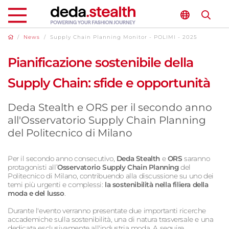
/
News
/
Supply Chain Planning Monitor - POLIMI - 2025
Pianificazione sostenibile della
Supply Chain: sfide e opportunità
Deda Stealth e ORS per il secondo anno
all'Osservatorio Supply Chain Planning
del Politecnico di Milano
Per il secondo anno consecutivo,
Deda Stealth
e
ORS
saranno
protagonisti all’
Osservatorio Supply Chain Planning
del
Politecnico di Milano, contribuendo alla discussione su uno dei
temi più urgenti e complessi:
la sostenibilità nella filiera della
moda e del lusso
.
Durante l'evento verranno presentate due importanti ricerche
accademiche sulla sostenibilità, una di natura trasversale e una
dedicata esclusivamente all'industria moda. A seguire