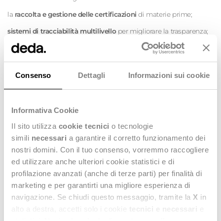
la
raccolta e gestione delle certificazioni
di materie prime;
sistemi di tracciabilità multilivello
per migliorare la trasparenza;
progetti di upcycling con impatto sociale
, a beneficio delle
comunità locali.
Uno spazio importante sarà dedicato anche all’
AI generativa
: una
Consenso
Dettagli
Informazioni sui cookie
tecnologia dal potenziale enorme per ottimizzare la produzione,
migliorare i forecast e ridurre gli sprechi, ma che deve essere
usata con consapevolezza. Perché se applicata a una supply
chain non tracciata, rischia di amplificare le inefficienze invece di
Informativa Cookie
risolverle. La tecnologia non è la soluzione, è lo strumento. La vera
sfida è costruire
modelli di supply chain più locali, circolari e
Il sito utilizza
cookie tecnici
o tecnologie
giusti
– e l’AI può diventare un alleato strategico in questo
simili
necessari
a garantire il corretto funzionamento dei
percorso.
nostri domini. Con il tuo consenso, vorremmo raccogliere
Siamo orgogliosi di continuare a portare il nostro contributo
ed utilizzare anche ulteriori cookie statistici e di
all’interno dell’Osservatorio, per costruire insieme il futuro della
profilazione avanzati (anche di terze parti) per finalità di
supply chain:
più trasparente, più sostenibile, più intelligente
.
marketing e per garantirti una migliore esperienza di
navigazione. Se chiudi questo messaggio, tramite la
X
in
alto a destra, accetti solo i cookie
tecnici e necessari
e
SCOPRI DI PIU' SULL'OSSERVATORIO >
statistici. Naviga le schede di questo pannello per