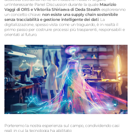
un'interessante Panel Discussion durante la quale
Maurizio
Vaggi di ORS e Viktoriia Shiriaeva di Deda Stealth
esploreranno
un concetto chiave:
non esiste una supply chain sostenibile
senza tracciabilità e gestione intelligente dei dati
. La
digitalizzazione, spesso vista come un traguardo, è in realtà il
primo passo per costruire processi più trasparenti, responsabili e
orientati al futuro.
Porteremo la nostra esperienza sul campo, condividendo casi
reali in cui la tecnologia ha abilitato: