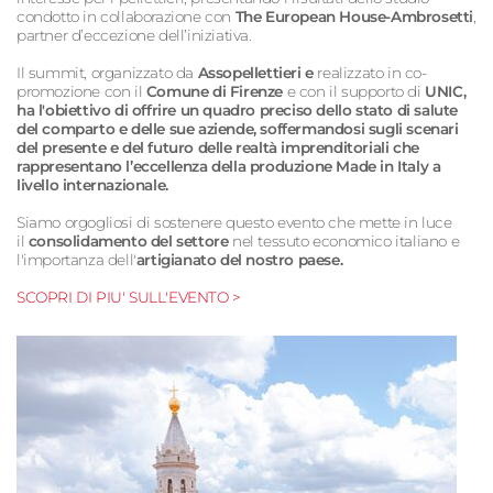
condotto in collaborazione con
The European House-Ambrosetti
,
partner d’eccezione dell’iniziativa.
Il summit, organizzato da
Assopellettieri e
realizzato in co-
promozione con il
Comune di Firenze
e con il supporto di
UNIC,
ha l'obiettivo di offrire un
quadro preciso dello stato di salute
del comparto e delle sue aziende, soffermandosi sugli scenari
del presente e del futuro delle realtà imprenditoriali che
rappresentano l’eccellenza della produzione Made in Italy a
livello internazionale.
Siamo orgogliosi di sostenere questo evento che mette in luce
il
consolidamento del settore
nel tessuto economico italiano e
l'importanza dell'
artigianato del nostro paese.
SCOPRI DI PIU' SULL'EVENTO >