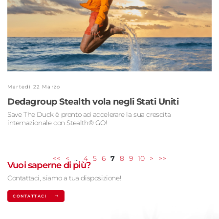
Martedì 22 Marzo
Dedagroup Stealth vola negli Stati Uniti
Save The Duck è pronto ad accelerare la sua crescita
internazionale con Stealth® GO!
<<
<
...
4
5
6
7
8
9
10
>
>>
Vuoi saperne di più?
Contattaci, siamo a tua disposizione!
CONTATTACI