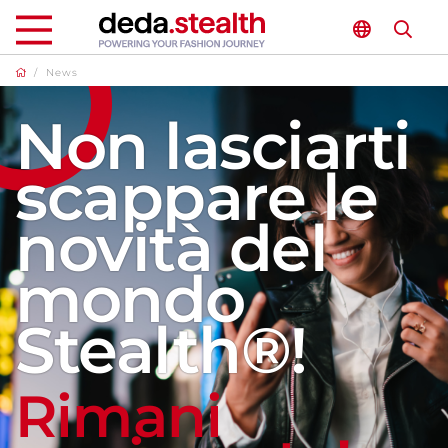
/
News
Non lasciarti
scappare le
novità del
mondo
Stealth®!
Rimani