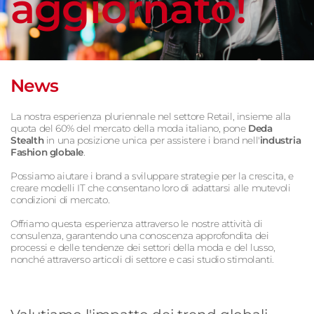
aggiornato!
News
La nostra esperienza pluriennale nel settore Retail, insieme alla
quota del 60% del mercato della moda italiano, pone
Deda
Stealth
in una posizione unica per assistere i brand nell'
industria
Fashion globale
.
Possiamo aiutare i brand a sviluppare strategie per la crescita, e
creare modelli IT che consentano loro di adattarsi alle mutevoli
condizioni di mercato.
Offriamo questa esperienza attraverso le nostre attività di
consulenza, garantendo una conoscenza approfondita dei
processi e delle tendenze dei settori della moda e del lusso,
nonché attraverso articoli di settore e casi studio stimolanti.