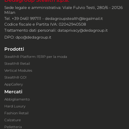
Dedagroup Stealth s.p.a.
Sede legale e amministrativa: Viale Fulvio Testi, 280/6 - 20126
Milan
Tel. +39 0461 997111 -
dedagroupstealth@legalmail.it
Codice fiscale e Partita IVA: 02042940508
Trattamento dati personali:
dataprivacy@dedagroup.it
DPO:
dpo@dedagroup.it
Prodotti
Stealth® Platform: l'ERP per la moda
Stealth® Retail
Vertical Modules
Stealth® GO!
AppGallery
Mercati
Abbigliamento
Hard Luxury
Fashion Retail
Calzature
Pelletteria