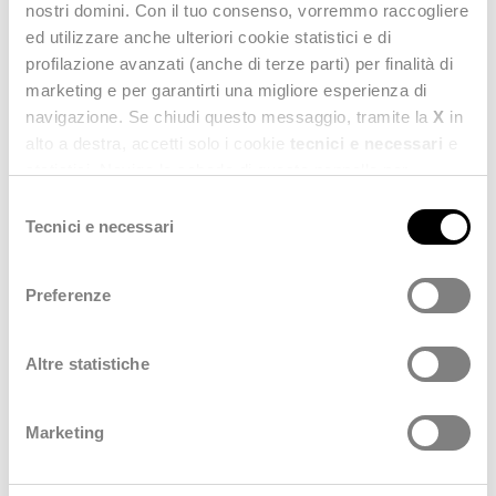
nostri domini. Con il tuo consenso, vorremmo raccogliere
ed utilizzare anche ulteriori cookie statistici e di
profilazione avanzati (anche di terze parti) per finalità di
marketing e per garantirti una migliore esperienza di
navigazione. Se chiudi questo messaggio, tramite la
X
in
alto a destra, accetti solo i cookie
tecnici e necessari
e
Venerdì 01 Luglio
statistici. Naviga le schede di questo pannello per
Superati i requisiti per SAC
conoscere i cookie utilizzati e impostare i consensi. Per
Selezione
Dedagroup Stealth diventa Strategic Member della Sustainable
maggiori informazioni consulta anche la nostra
Privacy
Tecnici e necessari
del
Apparel Coalition
Policy
.
consenso
Preferenze
Altre statistiche
Marketing