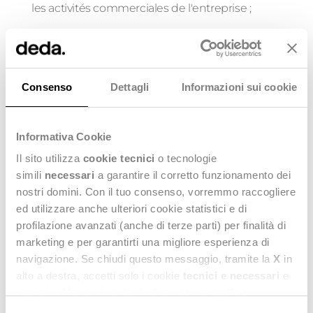
les activités commerciales de l'entreprise ;
P3 (MODERATE) : problème non bloquant sur
l'environnement du Client ;
Consenso
Dettagli
Informazioni sui cookie
P4 (MOYEN-BAS) : impact limité sur la possibilité de
négocier ;
Informativa Cookie
P5 (BAS) : aucun effet sur la capacité de négocier.
Il sito utilizza
cookie tecnici
o tecnologie
AMS Methodology
simili
necessari
a garantire il corretto funzionamento dei
nostri domini. Con il tuo consenso, vorremmo raccogliere
ed utilizzare anche ulteriori cookie statistici e di
profilazione avanzati (anche di terze parti) per finalità di
marketing e per garantirti una migliore esperienza di
navigazione. Se chiudi questo messaggio, tramite la
X
in
alto a destra, accetti solo i cookie
tecnici e necessari
e
Vous souhaitez en savoir plus?
statistici. Naviga le schede di questo pannello per
Contactez-nous, nous sommes à votre disposition
conoscere i cookie utilizzati e impostare i consensi. Per