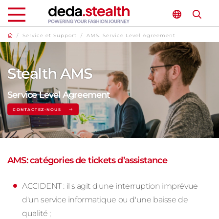
/
Service et Support
/
AMS: Service Level Agreement
Stealth AMS
Service Level Agreement
CONTACTEZ-NOUS
AMS: catégories de tickets d’assistance
ACCIDENT : il s'agit d'une interruption imprévue
d'un service informatique ou d'une baisse de
qualité ;