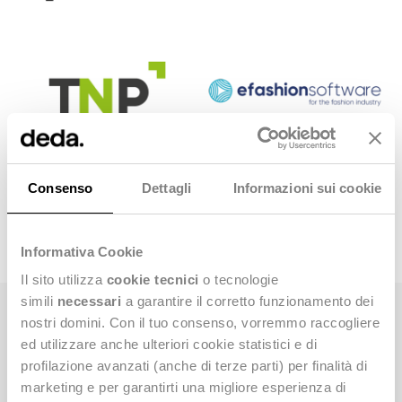
Consenso
Dettagli
Informazioni sui cookie
Informativa Cookie
Il sito utilizza
cookie tecnici
o tecnologie
simili
necessari
a garantire il corretto funzionamento dei
nostri domini. Con il tuo consenso, vorremmo raccogliere
Value Added Partner
ed utilizzare anche ulteriori cookie statistici e di
Un écosystème de développeurs
et revendeurs certifiés
qui
profilazione avanzati (anche di terze parti) per finalità di
supportent nos clients
dans les ventes, la consultation
les projets
marketing e per garantirti una migliore esperienza di
et l'assistence
de premier niveau.