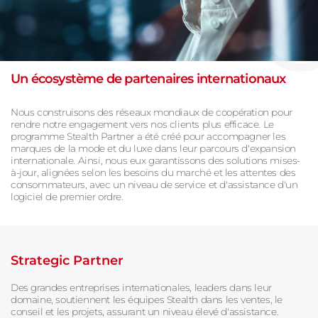
Un écosystème de partenaires internationaux
Nous construisons des réseaux mondiaux de coopération pour
rendre notre engagement vers nos clients plus efficace. Le
programme Stealth Partner a été créé pour accompagner les
marques de la mode et du luxe dans leur parcours d'expansion
internationale. Ainsi, nous eux garantissons des solutions mises-
à-jour, alignées selon les besoins du marché et les attentes des
consommateurs, avec un niveau de service et d'assistance d'un
logiciel de premier ordre.
Strategic Partner
Des grandes entreprises internationales, leaders dans leur
domaine, soutiennent les équipes Stealth dans les ventes, le
conseil et les projets, assurant un niveau élevé d'assistance.