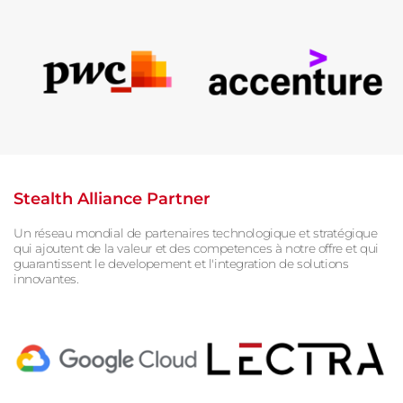
Stealth Alliance Partner
Un réseau mondial de partenaires
technologique et stratégique
qui
ajoutent de la valeur et
des competences à notre
offre et qui
guarantissent
le developement et l'integration
de solutions
innovantes.