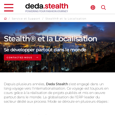
/
Service et Support
/
Stealth® et la Localisation
Stealth® et la Localisation
Se développer partout dans le monde
CONTACTEZ-NOUS
Depuis plusieurs années,
Deda Stealth
s'est engagé dans un
long voyage vers l'internationalisation. Ce voyage est toujours en
cours grâce à la réalisation de projets publiés et mis en œuvre
partout dans le monde. La globalisation de l'ERP leader du
secteur dédié aux process Mode se déroule en plusieurs étapes :