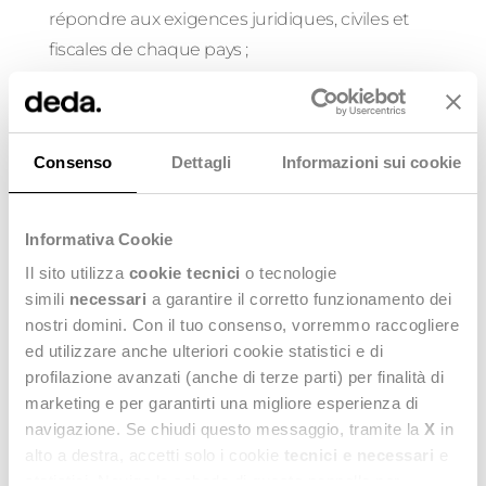
répondre aux exigences juridiques, civiles et
fiscales de chaque pays ;
Évaluer attentivement les principales « bonnes
pratiques financières » ;
Consenso
Dettagli
Informazioni sui cookie
Garantir la flexibilité et l'extensibilité face aux
contextes locaux ;
Informativa Cookie
Surveiller toute mise à jour des lois,
Il sito utilizza
cookie tecnici
o tecnologie
réglementations fiscales et civiles au niveau
simili
necessari
a garantire il corretto funzionamento dei
mondial ;
nostri domini. Con il tuo consenso, vorremmo raccogliere
ed utilizzare anche ulteriori cookie statistici e di
S'adapter à l'interface logicielle locale de délivrance
profilazione avanzati (anche di terze parti) per finalità di
des certifications par les autorités locales.
marketing e per garantirti una migliore esperienza di
navigazione. Se chiudi questo messaggio, tramite la
X
in
Une connaissance approfondie du pays cible et une étroite
alto a destra, accetti solo i cookie
tecnici e necessari
e
collaboration avec la Direction Financière sont donc
statistici. Naviga le schede di questo pannello per
indispensables à la réussite de cette stratégie.