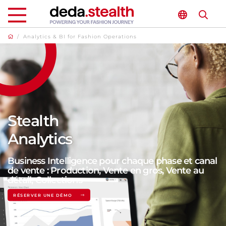
/
Analytics & BI for Fashion Operations
Stealth
Analytics
Business Intelligence pour chaque phase et canal
de vente : Production, Vente en gros, Vente au
détail, Collections
RÉSERVER UNE DÉMO