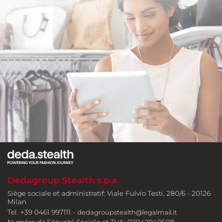
Dedagroup Stealth s.p.a.
Siège sociale et administratif: Viale Fulvio Testi, 280/6 - 20126
Milan
Tel. +39 0461 997111 -
dedagroupstealth@legalmail.it
Numéro de Sécurité Sociale et TVA: 02042940508