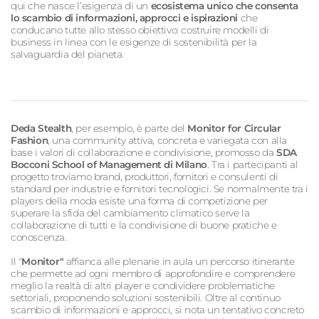
qui che nasce l’esigenza di un
ecosistema unico che consenta
lo scambio di informazioni, approcci e ispirazioni
che
conducano tutte allo stesso obiettivo: costruire modelli di
business in linea con le esigenze di sostenibilità per la
salvaguardia del pianeta.
Deda Stealth
, per esempio, è parte del
Monitor for Circular
Fashion
, una community attiva, concreta e variegata con alla
base i valori di collaborazione e condivisione, promosso da
SDA
Bocconi School of Management di Milano
. Tra i partecipanti al
progetto troviamo brand, produttori, fornitori e consulenti di
standard per industrie e fornitori tecnologici. Se normalmente tra i
players della moda esiste una forma di competizione per
superare la sfida del cambiamento climatico serve la
collaborazione di tutti e la condivisione di buone pratiche e
conoscenza.
Il "
Monitor"
affianca alle plenarie in aula un percorso itinerante
che permette ad ogni membro di approfondire e comprendere
meglio la realtà di altri player e condividere problematiche
settoriali, proponendo soluzioni sostenibili. Oltre al continuo
scambio di informazioni e approcci, si nota un tentativo concreto