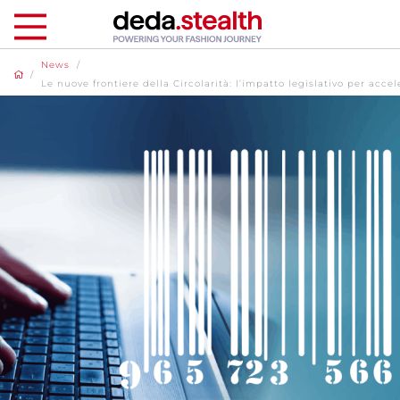
News
/
/
Le nuove frontiere della Circolarità: l’impatto legislativo per accel