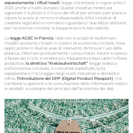
separatamente i rifiuti tessili
, legge che entrerà in vigore entro il
2025 anche a livello europeo. Queste iniziative mirano ad
agevolare il riutilizzo e il riciclo dei rifiuti per arrivare pian piano a
ridurre lo scarto al minimo indispensabile. Altre iniziative di
carattere legislativo e normativo riguardano i due fattori abilitanti
per l’economia circolare: la trasparenza e la tracciabilità.
La
legge AGEC in Francia
, nata con lo scopo di trasformare i
modelli economici lineari in sistemi di economia circolare, trova
applicazione in diverse aree di intervento: diminuire l’uso della
plastica, informare puntualmente i consumatori, ridurre lo spreco
a favore del riciclo, e rendere più trasparente e tracciabile la filiera
produttiva;
la direttiva “Kreislaufwirtschaft”
(legge tedesca
sull’economia circolare), si concentra soprattutto sulla
separazione e il riciclaggio degli scarti industriali e domestici;
infine,
l’introduzione del DPP (Digital Product Passport)
, che
cambierà la gestione e la consultazione delle informazioni relativi
ai prodotti, a sostegno del principio dell’economia dei dati.