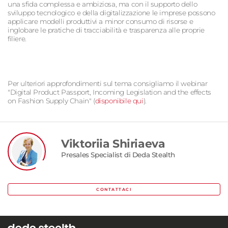
una sfida complessa e ambiziosa, ma con il supporto dello
sviluppo tecnologico e della digitalizzazione le imprese possono
applicare modelli produttivi a minor consumo di risorse e
inglobare le pratiche di tracciabilità e trasparenza alle proprie
filiere.
Per ulteriori approfondimenti sul tema consigliamo il webinar
"Digital Product Passport, Incoming Legislation and the effects
on Fashion Supply Chain" (
disponibile qui
).
Viktoriia Shiriaeva
Presales Specialist di Deda Stealth
CONTATTACI