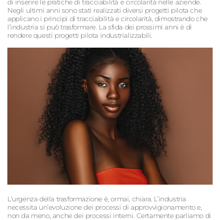
di inserire le pratiche di tracciabilità e circolarità nelle aziende.
Negli ultimi anni sono stati realizzati diversi progetti pilota che
applicano i principi di tracciabilità e circolarità, dimostrando che
l’industria si può trasformare. La sfida dei prossimi anni è di
rendere questi progetti pilota industrializzabili.
L‘urgenza della trasformazione è, ormai, chiara. L’industria
necessita un’evoluzione dei processi di approvvigionamento e,
non da meno, anche dei processi interni. Certamente parliamo di