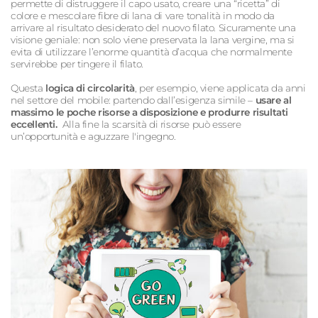
permette di distruggere il capo usato, creare una “ricetta” di
colore e mescolare fibre di lana di vare tonalità in modo da
arrivare al risultato desiderato del nuovo filato. Sicuramente una
visione geniale: non solo viene preservata la lana vergine, ma si
evita di utilizzare l’enorme quantità d’acqua che normalmente
servirebbe per tingere il filato.
Questa
logica di circolarità
, per esempio, viene applicata da anni
nel settore del mobile: partendo dall’esigenza simile –
usare al
massimo le poche risorse a disposizione e produrre risultati
eccellenti.
Alla fine la scarsità di risorse può essere
un’opportunità e aguzzare l'ingegno.