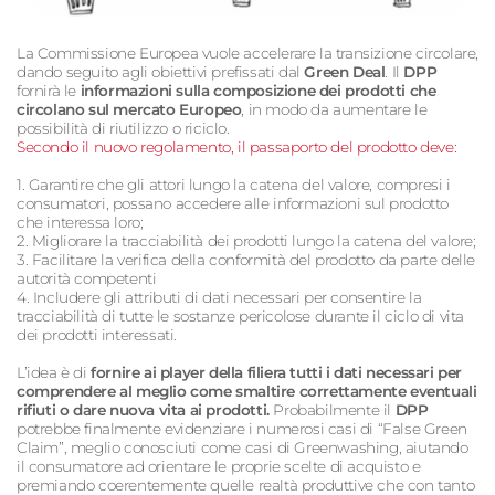
La Commissione Europea vuole accelerare la transizione circolare,
dando seguito agli obiettivi prefissati dal
Green Deal
. Il
DPP
fornirà le
informazioni sulla composizione dei prodotti che
circolano sul mercato Europeo
, in modo da aumentare le
possibilità di riutilizzo o riciclo.
Secondo il nuovo regolamento, il passaporto del prodotto deve:
1. Garantire che gli attori lungo la catena del valore, compresi i
consumatori, possano accedere alle informazioni sul prodotto
che interessa loro;
2. Migliorare la tracciabilità dei prodotti lungo la catena del valore;
3. Facilitare la verifica della conformità del prodotto da parte delle
autorità competenti
4. Includere gli attributi di dati necessari per consentire la
tracciabilità di tutte le sostanze pericolose durante il ciclo di vita
dei prodotti interessati.
L’idea è di
fornire ai player della filiera tutti i dati necessari per
comprendere al meglio come smaltire correttamente eventuali
rifiuti o dare nuova vita ai prodotti.
Probabilmente il
DPP
potrebbe finalmente evidenziare i numerosi casi di “False Green
Claim”, meglio conosciuti come casi di Greenwashing, aiutando
il consumatore ad orientare le proprie scelte di acquisto e
premiando coerentemente quelle realtà produttive che con tanto