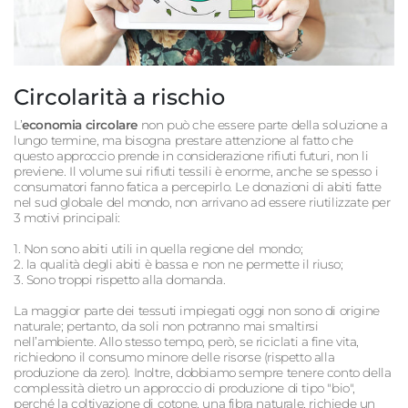
Circolarità a rischio
L’
economia circolare
non può che essere parte della soluzione a
lungo termine, ma bisogna prestare attenzione al fatto che
questo approccio prende in considerazione rifiuti futuri, non li
previene. Il volume sui rifiuti tessili è enorme, anche se spesso i
consumatori fanno fatica a percepirlo. Le donazioni di abiti fatte
nel sud globale del mondo, non arrivano ad essere riutilizzate per
3 motivi principali:
1. Non sono abiti utili in quella regione del mondo;
2. la qualità degli abiti è bassa e non ne permette il riuso;
3. Sono troppi rispetto alla domanda.
La maggior parte dei tessuti impiegati oggi non sono di origine
naturale; pertanto, da soli non potranno mai smaltirsi
nell’ambiente. Allo stesso tempo, però, se riciclati a fine vita,
richiedono il consumo minore delle risorse (rispetto alla
produzione da zero). Inoltre, dobbiamo sempre tenere conto della
complessità dietro un approccio di produzione di tipo "bio",
perché la coltivazione di cotone, una fibra naturale, richiede un