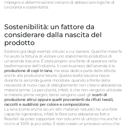
impegno e determinazione cercano di abbracciare logiche di
circolarità e sostenibilità.
Sostenibilità: un fattore da
considerare dalla nascita del
prodotto
Esistono già degli esempi virtuosi a cui ispirarsi. Qualche mese fa
ho avuto la fortuna di visitare uno stabilimento produttivo di
un’azienda toscana. È stata proprio una fonte di speranza nella
trasformazione dell’industria. Il core business dell’azienda è la
produzione di capi in lana
, ma essa dedica parte delle attività
anche alla produzione tessile. Questa realtà toscana nasce
durante la seconda guerra mondiale, quando a fronte della
necessità di nuovi capi di abbigliamento non c’erano abbastanza
materie prime. La peculiarità, infatti, è che non vengono utilizzate
le materie prime vergini, bensì vengono usati gli
scarti di
produzione altrui oppure quelli provenienti da rifiuti tessili,
raccolti e suddivisi per colore e composizione.
La lana (come anche alcuni altri materiali naturali) ha una forte
capacità rigenerativa, infatti le fibre sono abbastanza forti e
flessibili da poter sopportare non solo anni di utilizzo ma anche il
riciclo al 100% (e più volte). È stato creato un processo unico che