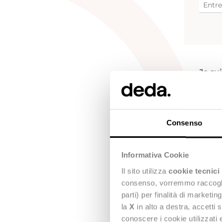
Je su
Consenso
Informativa Cookie
Il sito utilizza
cookie tecnici
consenso, vorremmo raccoglier
parti) per finalità di marketi
Je
com
la
X
in alto a destra, accetti 
évé
conoscere i cookie utilizzati