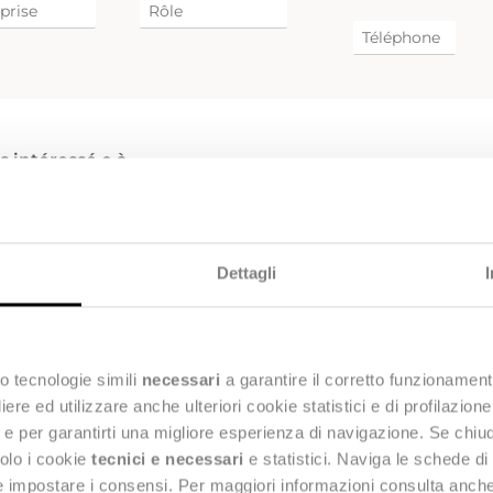
is intéressé.e à
Dettagli
o tecnologie simili
necessari
a garantire il corretto funzionament
e ed utilizzare anche ulteriori cookie statistici e di profilazion
ng e per garantirti una migliore esperienza di navigazione. Se chi
 donne mon consentement pour recevoir des
munications et des mises à jour sur les actualités, les
solo i cookie
tecnici e necessari
e statistici. Naviga le schede di
nements à venir, les produits et/ou les solutions
 e impostare i consensi. Per maggiori informazioni consulta anch