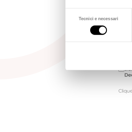
co
Selezione
Tecnici e necessari
del
Je
consenso
com
évé
co
int
Je 
tra
Ded
Clique