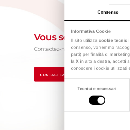
Consenso
Informativa Cookie
Vous souhaitez en sa
Il sito utilizza
cookie tecnici
consenso, vorremmo raccoglier
Contactez-nous, nous sommes à votre 
parti) per finalità di marketi
la
X
in alto a destra, accetti 
conoscere i cookie utilizzati
CONTACTEZ-NOUS
Selezione
Tecnici e necessari
del
consenso