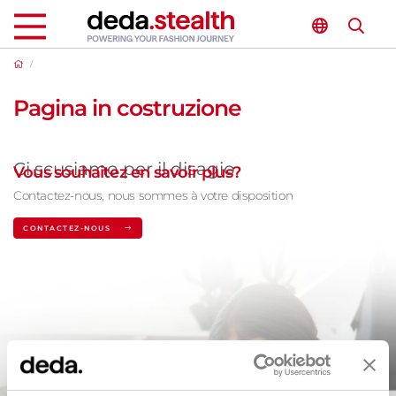
/
Pagina in costruzione
Ci scusiamo per il disagio.
Vous souhaitez en savoir plus?
Contactez-nous, nous sommes à votre disposition
CONTACTEZ-NOUS