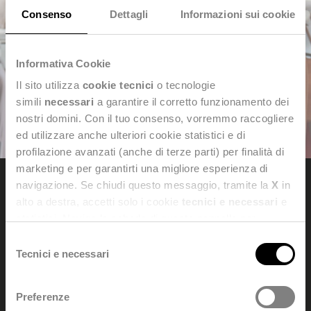
Consenso
Dettagli
Informazioni sui cookie
Informativa Cookie
Il sito utilizza
cookie tecnici
o tecnologie
simili
necessari
a garantire il corretto funzionamento dei
nostri domini. Con il tuo consenso, vorremmo raccogliere
ed utilizzare anche ulteriori cookie statistici e di
profilazione avanzati (anche di terze parti) per finalità di
marketing e per garantirti una migliore esperienza di
navigazione. Se chiudi questo messaggio, tramite la
X
in
alto a destra, accetti solo i cookie
tecnici e necessari
e
Dedagroup Stealth s.p.a.
statistici. Naviga le schede di questo pannello per
Siège sociale et administratif: Viale Fulvio Testi, 280/6 - 20126
conoscere i cookie utilizzati e impostare i consensi. Per
Selezione
Milan
maggiori informazioni consulta anche la nostra
Privacy
Tecnici e necessari
del
Tel. +39 0461 997111 -
dedagroupstealth@legalmail.it
Policy
.
Numéro de Sécurité Sociale et TVA: 02042940508
consenso
Traitement des données personnelles:
Preferenze
dataprivacy@dedagroup.it