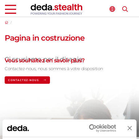
/
Pagina in costruzione
Ci scusiamo per il disagio.
Vous souhaitez en savoir plus?
Contactez-nous, nous sommes à votre disposition
CONTACTEZ-NOUS