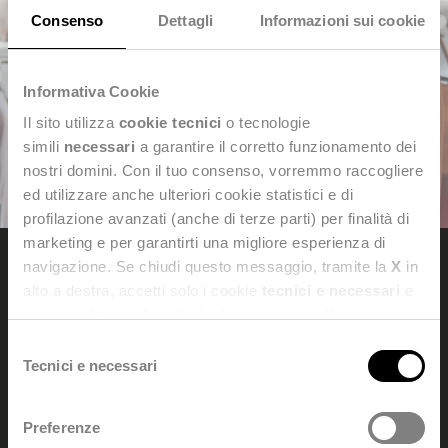
Consenso
Dettagli
Informazioni sui cookie
Informativa Cookie
Il sito utilizza
cookie tecnici
o tecnologie
simili
necessari
a garantire il corretto funzionamento dei
nostri domini. Con il tuo consenso, vorremmo raccogliere
ed utilizzare anche ulteriori cookie statistici e di
profilazione avanzati (anche di terze parti) per finalità di
marketing e per garantirti una migliore esperienza di
navigazione. Se chiudi questo messaggio, tramite la
X
in
alto a destra, accetti solo i cookie
tecnici e necessari
e
Dedagroup Stealth s.p.a.
statistici. Naviga le schede di questo pannello per
Siège sociale et administratif: Viale Fulvio Testi, 280/6 - 20126
conoscere i cookie utilizzati e impostare i consensi. Per
Selezione
Milan
maggiori informazioni consulta anche la nostra
Privacy
Tecnici e necessari
del
Tel. +39 0461 997111 -
dedagroupstealth@legalmail.it
Policy
.
Numéro de Sécurité Sociale et TVA: 02042940508
consenso
Traitement des données personnelles:
Preferenze
dataprivacy@dedagroup.it