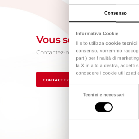
Consenso
Informativa Cookie
Vous souhaitez en sa
Il sito utilizza
cookie tecnici
consenso, vorremmo raccoglier
Contactez-nous, nous sommes à votre 
parti) per finalità di marketi
la
X
in alto a destra, accetti 
conoscere i cookie utilizzati
CONTACTEZ-NOUS
Selezione
Tecnici e necessari
del
consenso