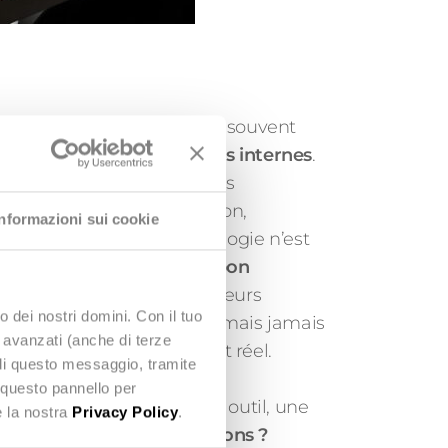
: les marques se précipitent souvent
avoir cerné leurs
problèmes internes
.
plateformes promettant des
ation ou de l’automatisation,
Informazioni sui cookie
st tentant. Mais la technologie n’est
 déployée pour résoudre
le bon
, nous avons entendu plusieurs
o dei nostri domini. Con il tuo
ifficultés : outils achetés mais jamais
e avanzati (anche di terze
 mises en place sans impact réel.
udi questo messaggio, tramite
 questo pannello per
claire
. Avant de choisir un outil, une
e la nostra
Privacy Policy
.
er :
Où se situent les frictions ?