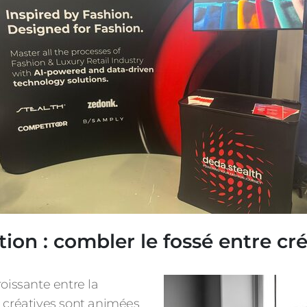
tion : combler le fossé entre cr
oissante entre la
s créatives sont animées