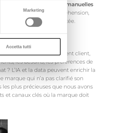
onne pas ? Quelles tâches manuelles
Marketing
urces ?
Sans cette compréhension,
forme restera sous-exploitée.
Accetta tutti
onnalisation ou d’engagement client,
ents, les besoins, les préférences de
t ? L’IA et la data peuvent enrichir la
ne marque qui n’a pas clarifié son
ns les plus précieuses que nous avons
 et canaux clés où la marque doit