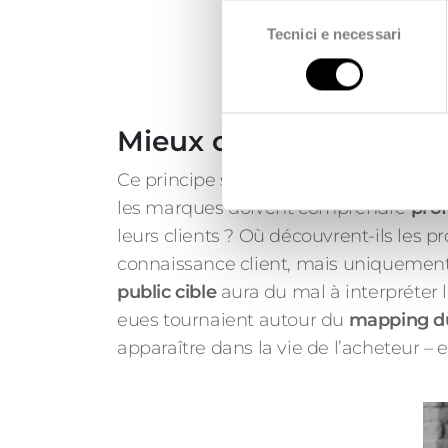
Selezione
Tecnici e necessari
del
consenso
Mieux comprendre le cl
Ce principe s’applique aussi à l’exter
les marques doivent comprendre
pro
leurs clients ? Où découvrent-ils les p
connaissance client, mais uniquement 
public cible
aura du mal à interpréter l
eues tournaient autour du
mapping du
apparaître dans la vie de l’acheteur –