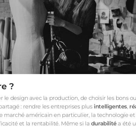
re ?
ner le design avec la production, de choisir les bons 
partagé : rendre les entreprises plus
intelligentes
,
ré
le marché américain en particulier, la technologie et 
icacité et la rentabilité. Même si la
durabilité
a été u