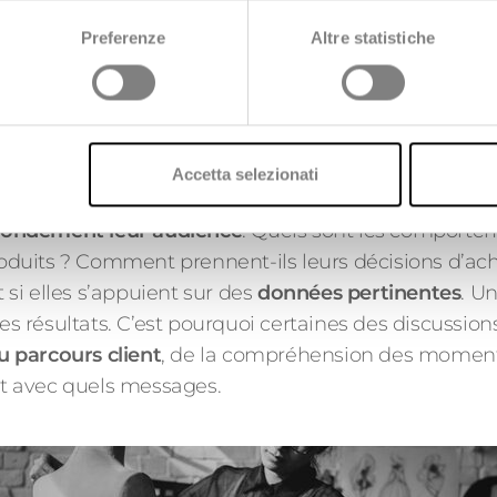
Qu’est-ce qui ne foncti
Preferenze
Altre statistiche
consomment nos resso
même la meilleure plate
ient, avant tout
Accetta selezionati
ne. Avant de choisir des outils de marketing, de pers
fondément leur audience
. Quels sont les comportem
roduits ? Comment prennent-ils leurs décisions d’acha
si elles s’appuient sur des
données pertinentes
. U
es résultats. C’est pourquoi certaines des discussio
 parcours client
, de la compréhension des moments
 et avec quels messages.