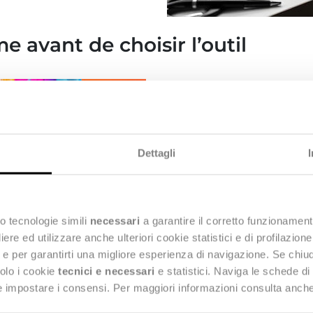
 avant de choisir l’outil
Autre point de friction 
vers des solutions sans 
Face à la multitude de 
dashboards, de l’optimis
Dettagli
l’investissement rapide e
efficace que si elle est
problème
. À PI Apparel
o tecnologie simili
necessari
a garantire il corretto funzionament
marques partager leurs d
e ed utilizzare anche ulteriori cookie statistici e di profilazion
utilisés, fonctionnalités
ng e per garantirti una migliore esperienza di navigazione. Se chi
solo i cookie
tecnici e necessari
e statistici. Naviga le schede di
La
clé
, c’est une
analyse 
 e impostare i consensi. Per maggiori informazioni consulta anch
marque doit se demand