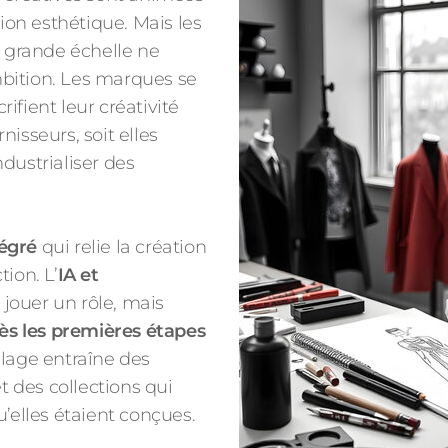
iation esthétique. Mais les
à grande échelle ne
bition. Les marques se
rifient leur créativité
isseurs, soit elles
dustrialiser des
égré
qui relie la création
ion. L’
IA et
jouer un rôle, mais
ès les premières étapes
alage entraîne des
t des collections qui
’elles étaient conçues.