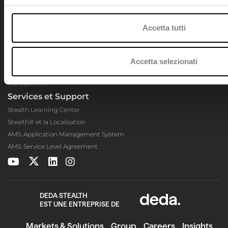
AppGallery
Marchées
Accetta tutti
Vêtement
Montres et Joaillerie
Fashion Retail
Accetta selezionati
Chaussure
Maroquinerie
Services et Support
Stealth Learning Center
Stealth® et la Localisation
AMS: Application Management System
AMS: Service Level Agreement
DEDA STEALTH
EST UNE ENTREPRISE DE
Markets & Solutions
Group
Careers
Insights