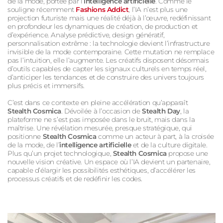
de la mode, portée par l’
intelligence artificielle
. Comme le
souligne récemment
Fashions Addict
, l’IA n’est plus une
projection futuriste mais une réalité déjà à l’œuvre, redéfinissant
en profondeur les dynamiques de création, de production et
d’expérience. Analyse prédictive, design génératif,
personnalisation extrême : la technologie devient l’infrastructure
invisible de la mode contemporaine. Cette mutation ne remplace
pas l’intuition, elle l’augmente. Les créatifs disposent désormais
d’outils capables de capter les signaux culturels en temps réel,
d’anticiper les tendances et de construire des univers toujours
plus précis et immersifs.
C’est dans ce contexte en pleine accélération qu’apparaît
Stealth
Cosmica
. Dévoilée à l’occasion de
Stealth Day
, la
plateforme ne s’est pas imposée dans le bruit, mais dans la
maîtrise. Une révélation mesurée, presque stratégique, qui
positionne
Stealth
Cosmica
comme un acteur à part, à la croisée
de la mode, de l’
intelligence artificielle
et de la culture digitale.
Plus qu’un projet technologique,
Stealth
Cosmica
propose une
nouvelle vision créative. Un espace où l’IA devient un partenaire,
capable d’élargir les possibilités esthétiques, d’accélérer les
processus créatifs et de redéfinir les codes.