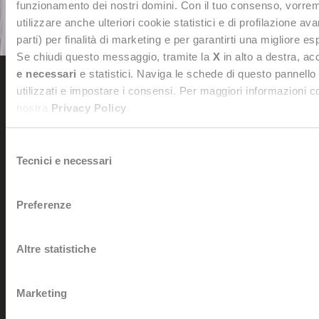
funzionamento dei nostri domini. Con il tuo consenso, vorre
utilizzare anche ulteriori cookie statistici e di profilazione av
parti) per finalità di marketing e per garantirti una migliore e
Se chiudi questo messaggio, tramite la
X
in alto a destra, ac
e necessari
e statistici. Naviga le schede di questo pannello
utilizzati e impostare i consensi. Per maggiori informazioni c
nostra
Privacy Policy
.
Dedagroup Stealth s.p.a.
Siège sociale et administratif: Viale Fulvio Testi, 280/6 - 20126
Milan
Selezione
Tel. +39 0461 997111 -
dedagroupstealth@legalmail.it
Tecnici e necessari
del
Numéro de Sécurité Sociale et TVA: 02042940508
consenso
Traitement des données personnelles:
dataprivacy@dedagroup.it
Preferenze
DPO:
dpo@dedagroup.it
Solutions
Altre statistiche
Stealth® Platform: ERP pour les marques de mode et de luxe
Stealth® Retail
Marketing
Modules Verticaux
Stealth® GO!