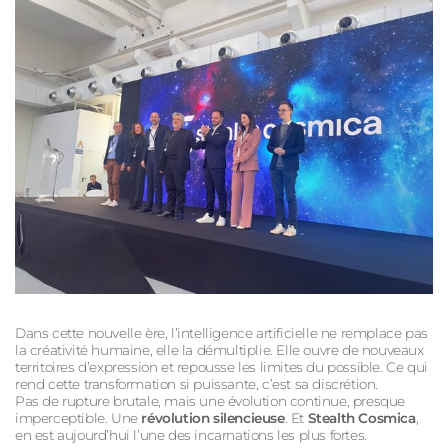
Dans cette nouvelle ère, l’intelligence artificielle ne remplace pas
la créativité humaine, elle la démultiplie. Elle ouvre de nouveaux
territoires d’expression et repousse les limites du possible. Ce qui
rend cette transformation si puissante, c’est sa discrétion.
Pas de rupture brutale, mais une évolution continue, presque
imperceptible. Une
révolution silencieuse
. Et
Stealth
Cosmica
,
en est aujourd’hui l’une des incarnations les plus fortes.