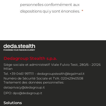
personnelles conformément aux
dispositions qui y sont énoncées.
Dedagroup Stealth s.p.a.
Siège sociale et administratif: Viale Fulvio Testi, 280/6 - 20126
Milan
Tel. +39 0461 997111 -
dedagroupstealth@legalmail.it
Numéro de Sécurité Sociale et TVA: 02042940508
Traitement des données personnelles:
dataprivacy@dedagroup.it
DPO:
dpo@dedagroup.it
Solutions