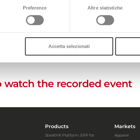
Preferenze
Altre statistiche
uly 22nd. The event entitled "
How to sustain the brand's 
their contribution on the topics accompanied by the
Busine
Accetta selezionati
gave an overview on technology
platforms
designed to
supp
we also had the pleasure to guest a special name of the Fa
to watch the recorded event
Products
Markets
Stealth® Platform: ERP for
Apparel