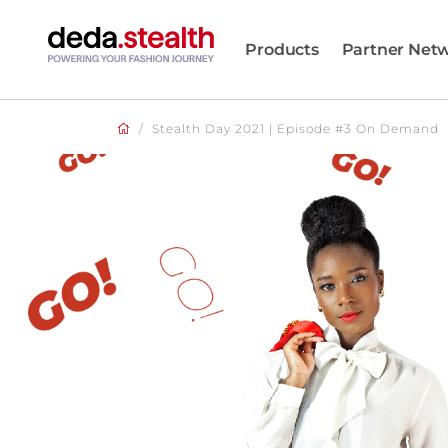
Products
Partner Net
/
Stealth Day 2021 | Episode #3 On Demand