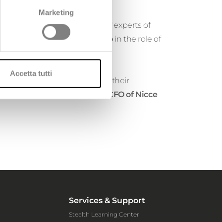
Marketing
growth
" saw the participation of experts of
ss Futurist, Alberto Mattiello
in the role of
Accetta tutti
ort emerging brands
during their
shion sector:
Mansoor Jilani, CFO of Nicce
Services & Support
Stealth Learning Center